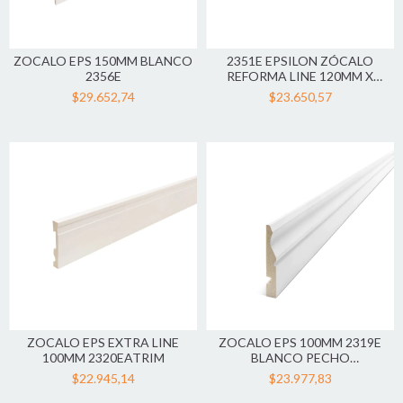
ZOCALO EPS 150MM BLANCO
2351E EPSILON ZÓCALO
2356E
REFORMA LINE 120MM X
20MM X 2
$29.652,74
$23.650,57
ZOCALO EPS EXTRA LINE
ZOCALO EPS 100MM 2319E
100MM 2320EATRIM
BLANCO PECHO
PALOMAATRIM
$22.945,14
$23.977,83