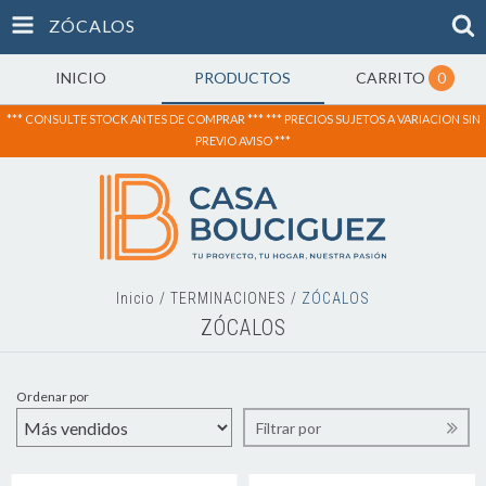
ZÓCALOS
INICIO
PRODUCTOS
CARRITO
0
*** CONSULTE STOCK ANTES DE COMPRAR *** *** PRECIOS SUJETOS A VARIACION SIN
PREVIO AVISO ***
Inicio
/
TERMINACIONES
/
ZÓCALOS
ZÓCALOS
Ordenar por
Filtrar por