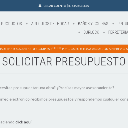
CREAR CUENTA
INICIAR SESIÓN
S PRODUCTOS
ARTÍCULOS DEL HOGAR
BAÑOS Y COCINAS
PINTU
DURLOCK
FERRETERI
NSULTE STOCK ANTES DE COMPRAR *** *** PRECIOS SUJETOS A VARIACION SIN PREVIO AV
SOLICITAR PRESUPUESTO
cesitas presupuestar una obra? ¿Precisas mayor asesoramiento?
rreo electrónico recibimos presupuestos y respondemos cualquier cons
haciendo
click aquí