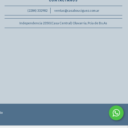
CONTACTANOS
(2284) 332982
ventas@casabouciguez.com.ar
Independencia 2350 (Casa Central) Olavarria, Pcia de Bs.As
to