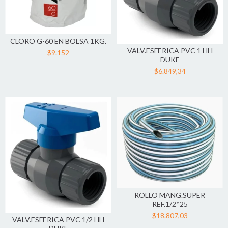
CLORO G-60 EN BOLSA 1KG.
VALV.ESFERICA PVC 1 HH
$9.152
DUKE
$6.849,34
ROLLO MANG.SUPER
REF.1/2*25
$18.807,03
VALV.ESFERICA PVC 1/2 HH