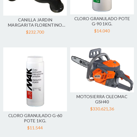
CLORO GRANULADO POTE
CANILLA JARDIN
G-90 1KG.
MARGARITA FLORENTINO
87/0400/20 ROBINET
$14.040
$232.700
MOTOSIERRA OLEOMAC
GSH40
$330.621,36
CLORO GRANULADO G-60
POTE 1KG.
$11.544