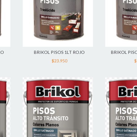
RO
BRIKOL PISOS 1LT ROJO
BRIKOL PIS
$23.950
$