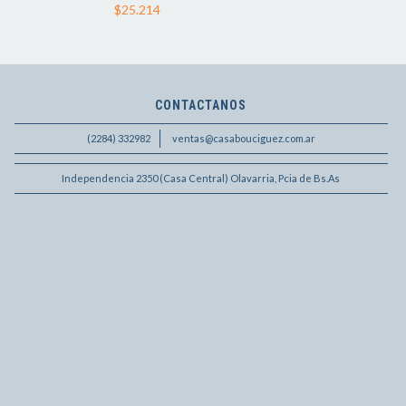
$25.214
CONTACTANOS
(2284) 332982
ventas@casabouciguez.com.ar
Independencia 2350 (Casa Central) Olavarria, Pcia de Bs.As