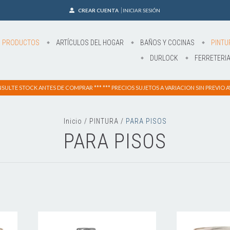
CREAR CUENTA
INICIAR SESIÓN
S PRODUCTOS
ARTÍCULOS DEL HOGAR
BAÑOS Y COCINAS
PINTU
DURLOCK
FERRETERI
NSULTE STOCK ANTES DE COMPRAR *** *** PRECIOS SUJETOS A VARIACION SIN PREVIO AV
Inicio
/
PINTURA
/
PARA PISOS
PARA PISOS