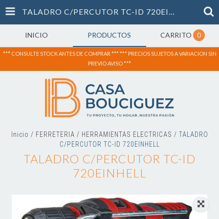
TALADRO C/PERCUTOR TC-ID 720EINHELL
INICIO
PRODUCTOS
CARRITO
0
*** CONSULTE STOCK ANTES DE COMPRAR *** *** PRECIOS SUJETOS A VARIACION SIN
PREVIO AVISO ***
Inicio
/
FERRETERIA
/
HERRAMIENTAS ELECTRICAS
/
TALADRO
C/PERCUTOR TC-ID 720EINHELL
TALADRO C/PERCUTOR TC-ID
720EINHELL